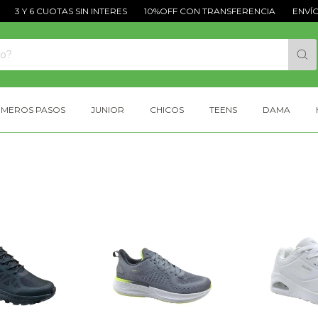
3 Y 6 CUOTAS SIN INTERES
10%OFF CON TRANSFERENCIA
ENVÍOS G
IMEROS PASOS
JUNIOR
CHICOS
TEENS
DAMA