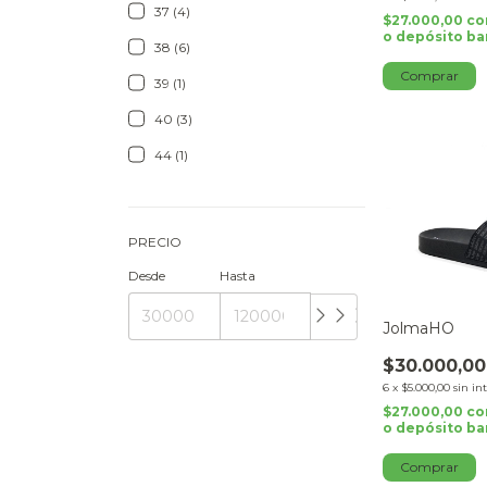
37 (4)
$27.000,00
co
o depósito ba
38 (6)
Comprar
39 (1)
40 (3)
44 (1)
PRECIO
Desde
Hasta
JolmaHO
$30.000,00
6
x
$5.000,00
sin in
$27.000,00
co
o depósito ba
Comprar