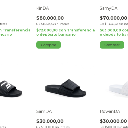
KinDA
SamyDA
0
$80.000,00
$70.000,00
nterés
6
x
$13.333,33
sin interés
6
x
$11.666,67
sin in
n
Transferencia
$72.000,00
con
Transferencia
$63.000,00
co
ncario
o depósito bancario
o depósito ba
Comprar
Comprar
SamDA
RowanDA
$30.000,00
$30.000,00
terés
6
x
$5.000,00
sin interés
6
x
$5.000,00
sin int