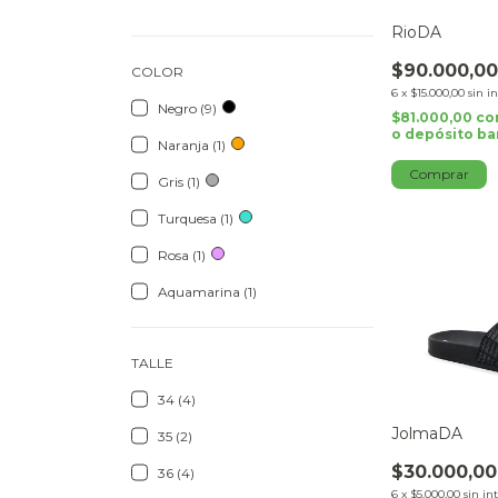
RioDA
$90.000,0
COLOR
6
x
$15.000,00
sin i
Negro (9)
$81.000,00
co
o depósito ba
Naranja (1)
Comprar
Gris (1)
Turquesa (1)
Rosa (1)
Aquamarina (1)
TALLE
34 (4)
JolmaDA
35 (2)
$30.000,00
36 (4)
6
x
$5.000,00
sin in