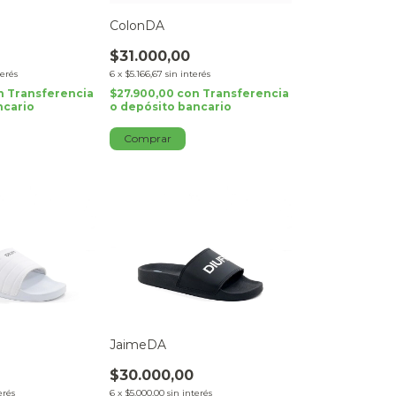
ColonDA
$31.000,00
terés
6
x
$5.166,67
sin interés
n
Transferencia
$27.900,00
con
Transferencia
ncario
o depósito bancario
Comprar
JaimeDA
$30.000,00
erés
6
x
$5.000,00
sin interés