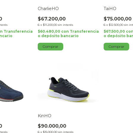
CharlieHO
TaiHO
0
$67.200,00
$75.000,00
nterés
6
x
$11.200,00
sin interés
6
x
$12.500,00
sin in
on
Transferencia
$60.480,00
con
Transferencia
$67.500,00
co
ncario
o depósito bancario
o depósito ba
Comprar
Comprar
KinHO
0
$90.000,00
nterés
6
x
$15.000,00
sin interés