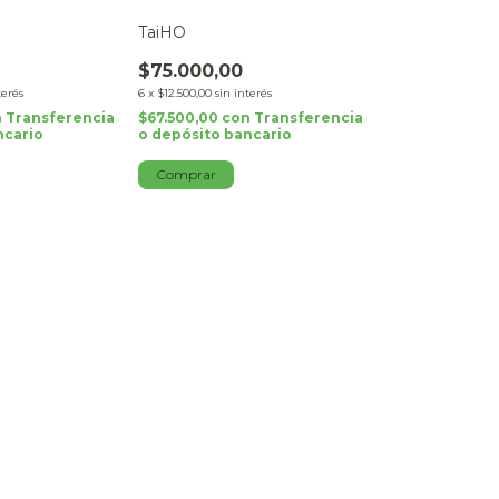
TaiHO
$75.000,00
terés
6
x
$12.500,00
sin interés
n
Transferencia
$67.500,00
con
Transferencia
ncario
o depósito bancario
Comprar