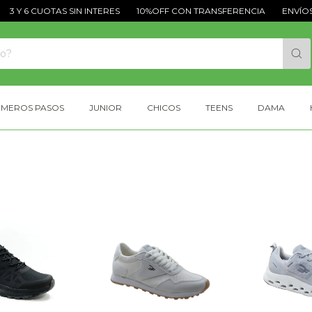
3 Y 6 CUOTAS SIN INTERES
10%OFF CON TRANSFERENCIA
ENVÍOS G
IMEROS PASOS
JUNIOR
CHICOS
TEENS
DAMA