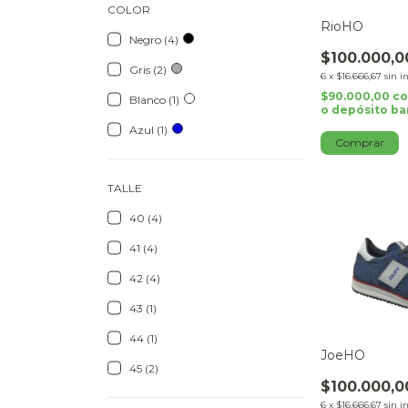
COLOR
RioHO
Negro (4)
$100.000,0
Gris (2)
6
x
$16.666,67
sin i
$90.000,00
c
Blanco (1)
o depósito ba
Azul (1)
Comprar
TALLE
40 (4)
41 (4)
42 (4)
43 (1)
44 (1)
JoeHO
45 (2)
$100.000,0
6
x
$16.666,67
sin i