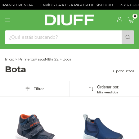
TRANSFERENCIA
ENVÍOS GRATIS A PARTIR DE $150.000
3 Y 6 CUOT
0
Inicio
>
PrimerosPasosN19al22
>
Bota
Bota
6 productos
Ordenar por:
Filtrar
Más vendidos