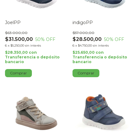
JoelPP
indigoPP
$63.000,00
$57.000,00
$31.500,00
$28.500,00
50
% OFF
50
% OFF
6
x
$5.250,00
sin interés
6
x
$4.750,00
sin interés
$28.350,00
con
$25.650,00
con
Transferencia o depósito
Transferencia o depósito
bancario
bancario
Comprar
Comprar