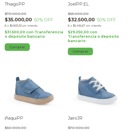
ThiagoPP
JoelPP.EL
$70.000,00
$65.000,00
$35.000,00
$32.500,00
50
% OFF
50
% OFF
6
x
$5.833,33
sin interés
6
x
$5.416,67
sin interés
$31.500,00
con
Transferencia
$29.250,00
con
o depósito bancario
Transferencia o depósito
bancario
Comprar
Comprar
iñaquiPP
JairoJR
$60.000,00
$70.000,00