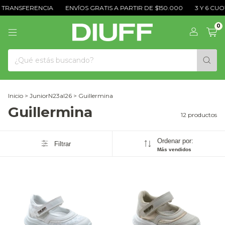
TRANSFERENCIA
ENVÍOS GRATIS A PARTIR DE $150.000
3 Y 6 CUOTA
0
Inicio
>
JuniorN23al26
>
Guillermina
Guillermina
12 productos
Ordenar por:
Filtrar
Más vendidos