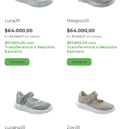
LunaJR
MilagrosJR
$64.000,00
$64.000,00
6
x
$10.666,67
sin interés
6
x
$10.666,67
sin interés
$57.600,00
con
$57.600,00
con
Transferencia o depósito
Transferencia o depósito
bancario
bancario
Comprar
Comprar
LucianaJR
ZoeJR