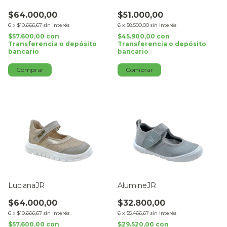
$64.000,00
$51.000,00
6
x
$10.666,67
sin interés
6
x
$8.500,00
sin interés
$57.600,00
con
$45.900,00
con
Transferencia o depósito
Transferencia o depósito
bancario
bancario
Comprar
Comprar
LucianaJR
AlumineJR
$64.000,00
$32.800,00
6
x
$10.666,67
sin interés
6
x
$5.466,67
sin interés
$57.600,00
con
$29.520,00
con