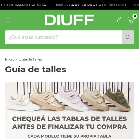
F CON TRANSFERENCIA
ENVÍOS GRATIS A PARTIR DE $150.000
3 Y
0
Inicio
>
Guía de talles
Guía de talles