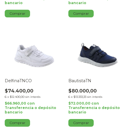
bancario
bancario
Comprar
Comprar
DelfinaTNCO
BautistaTN
$74.400,00
$80.000,00
6
x
$12.400,00
sin interés
6
x
$13.333,33
sin interés
$66.960,00
con
$72.000,00
con
Transferencia o depósito
Transferencia o depósito
bancario
bancario
Comprar
Comprar