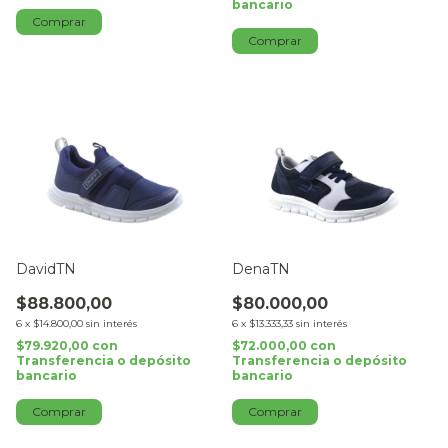
bancario
Comprar
Comprar
DavidTN
DenaTN
$88.800,00
$80.000,00
6
x
$14.800,00
sin interés
6
x
$13.333,33
sin interés
$79.920,00
con
$72.000,00
con
Transferencia o depósito
Transferencia o depósito
bancario
bancario
Comprar
Comprar