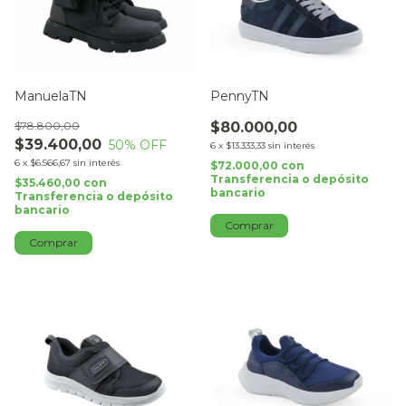
ManuelaTN
PennyTN
$78.800,00
$80.000,00
$39.400,00
50
% OFF
6
x
$13.333,33
sin interés
6
x
$6.566,67
sin interés
$72.000,00
con
Transferencia o depósito
$35.460,00
con
bancario
Transferencia o depósito
bancario
Comprar
Comprar