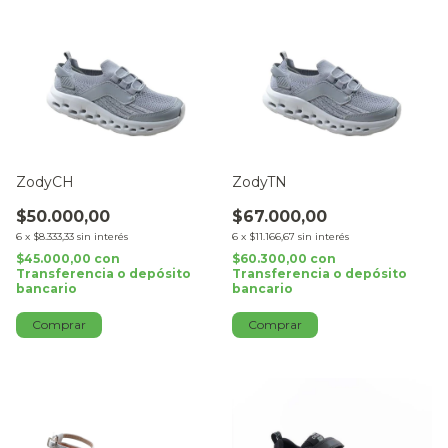
ZodyCH
ZodyTN
$50.000,00
$67.000,00
6
x
$8.333,33
sin interés
6
x
$11.166,67
sin interés
$45.000,00
con
$60.300,00
con
Transferencia o depósito
Transferencia o depósito
bancario
bancario
Comprar
Comprar