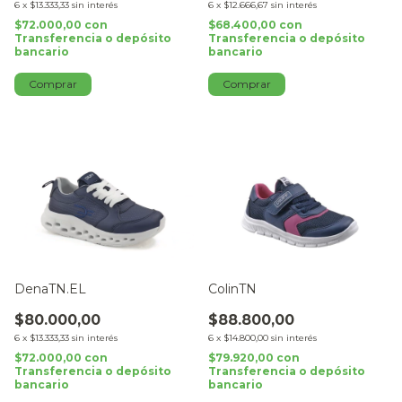
6
x
$13.333,33
sin interés
6
x
$12.666,67
sin interés
$72.000,00
con
$68.400,00
con
Transferencia o depósito
Transferencia o depósito
bancario
bancario
Comprar
Comprar
DenaTN.EL
ColinTN
$80.000,00
$88.800,00
6
x
$13.333,33
sin interés
6
x
$14.800,00
sin interés
$72.000,00
con
$79.920,00
con
Transferencia o depósito
Transferencia o depósito
bancario
bancario