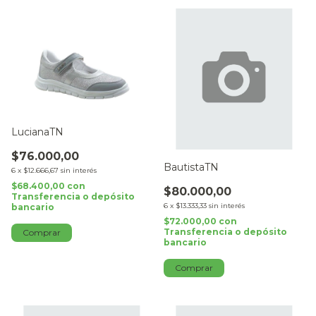
LucianaTN
$76.000,00
BautistaTN
6
x
$12.666,67
sin interés
$68.400,00
con
$80.000,00
Transferencia o depósito
6
x
$13.333,33
sin interés
bancario
$72.000,00
con
Transferencia o depósito
Comprar
bancario
Comprar