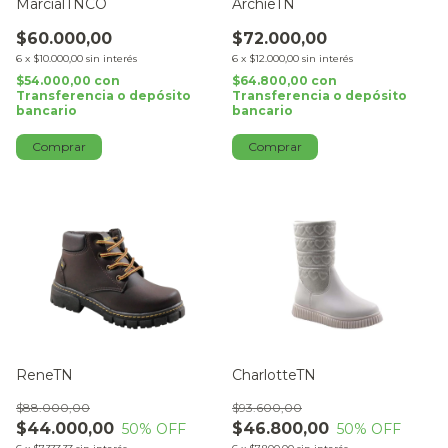
MarcialTNCO
ArchieTN
$60.000,00
$72.000,00
6
x
$10.000,00
sin interés
6
x
$12.000,00
sin interés
$54.000,00
con
$64.800,00
con
Transferencia o depósito
Transferencia o depósito
bancario
bancario
Comprar
Comprar
ReneTN
CharlotteTN
$88.000,00
$93.600,00
$44.000,00
$46.800,00
50
% OFF
50
% OFF