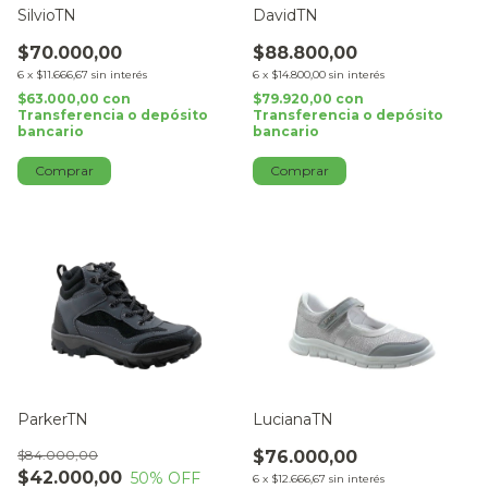
SilvioTN
DavidTN
$70.000,00
$88.800,00
6
x
$11.666,67
sin interés
6
x
$14.800,00
sin interés
$63.000,00
con
$79.920,00
con
Transferencia o depósito
Transferencia o depósito
bancario
bancario
Comprar
Comprar
ParkerTN
LucianaTN
$84.000,00
$76.000,00
$42.000,00
50
% OFF
6
x
$12.666,67
sin interés