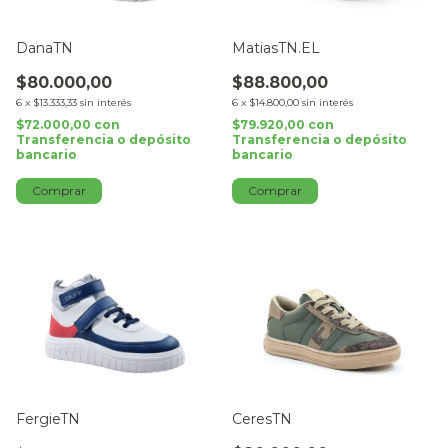
DanaTN
MatiasTN.EL
$80.000,00
$88.800,00
6
x
$13.333,33
sin interés
6
x
$14.800,00
sin interés
$72.000,00
con
$79.920,00
con
Transferencia o depósito
Transferencia o depósito
bancario
bancario
Comprar
Comprar
FergieTN
CeresTN