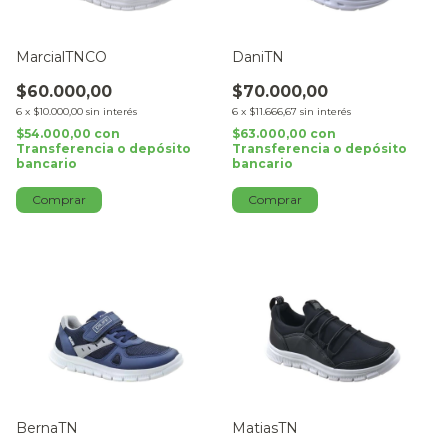
MarcialTNCO
DaniTN
$60.000,00
$70.000,00
6
x
$10.000,00
sin interés
6
x
$11.666,67
sin interés
$54.000,00
con
$63.000,00
con
Transferencia o depósito
Transferencia o depósito
bancario
bancario
Comprar
Comprar
BernaTN
MatiasTN