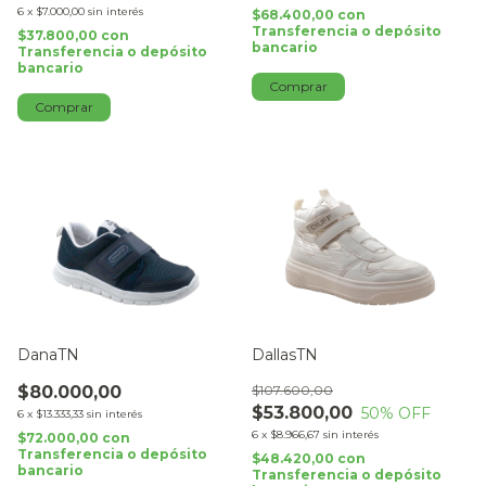
6
x
$7.000,00
sin interés
$68.400,00
con
Transferencia o depósito
$37.800,00
con
bancario
Transferencia o depósito
bancario
Comprar
Comprar
DanaTN
DallasTN
$80.000,00
$107.600,00
$53.800,00
50
% OFF
6
x
$13.333,33
sin interés
6
x
$8.966,67
sin interés
$72.000,00
con
Transferencia o depósito
$48.420,00
con
bancario
Transferencia o depósito