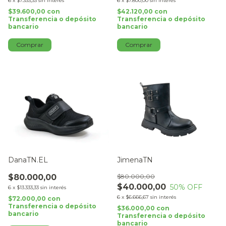
6
x
$7.333,33
sin interés
6
x
$7.800,00
sin interés
$39.600,00
con
$42.120,00
con
Transferencia o depósito
Transferencia o depósito
bancario
bancario
Comprar
Comprar
DanaTN.EL
JimenaTN
$80.000,00
$80.000,00
$40.000,00
50
% OFF
6
x
$13.333,33
sin interés
6
x
$6.666,67
sin interés
$72.000,00
con
Transferencia o depósito
$36.000,00
con
bancario
Transferencia o depósito
bancario