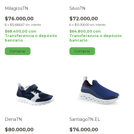
MilagrosTN
SilvioTN
$76.000,00
$72.000,00
6
x
$12.666,67
sin interés
6
x
$12.000,00
sin interés
$68.400,00
con
$64.800,00
con
Transferencia o depósito
Transferencia o depósito
bancario
bancario
Comprar
Comprar
DenaTN
SantiagoTN.EL
$80.000,00
$76.000,00