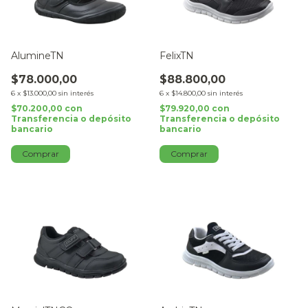
AlumineTN
FelixTN
$78.000,00
$88.800,00
6
x
$13.000,00
sin interés
6
x
$14.800,00
sin interés
$70.200,00
con
$79.920,00
con
Transferencia o depósito
Transferencia o depósito
bancario
bancario
Comprar
Comprar