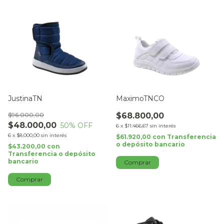
JustinaTN
MaximoTNCO
$96.000,00
$68.800,00
$48.000,00
50
% OFF
6
x
$11.466,67
sin interés
6
x
$8.000,00
sin interés
$61.920,00
con
Transferencia
o depósito bancario
$43.200,00
con
Transferencia o depósito
bancario
Comprar
Comprar