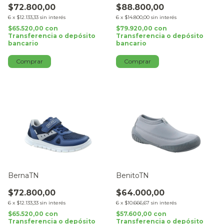
$72.800,00
$88.800,00
6
x
$12.133,33
sin interés
6
x
$14.800,00
sin interés
$65.520,00
con
$79.920,00
con
Transferencia o depósito
Transferencia o depósito
bancario
bancario
Comprar
Comprar
BernaTN
BenitoTN
$72.800,00
$64.000,00
6
x
$12.133,33
sin interés
6
x
$10.666,67
sin interés
$65.520,00
con
$57.600,00
con
Transferencia o depósito
Transferencia o depósito