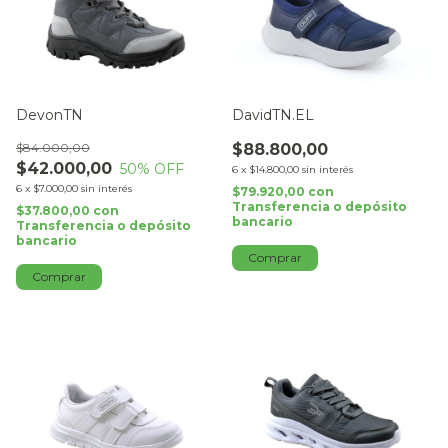
DevonTN
DavidTN.EL
$84.000,00
$88.800,00
$42.000,00
50
% OFF
6
x
$14.800,00
sin interés
6
x
$7.000,00
sin interés
$79.920,00
con
Transferencia o depósito
$37.800,00
con
bancario
Transferencia o depósito
bancario
Comprar
Comprar