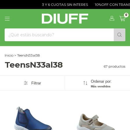
3 Y 6 CUOTAS SIN INTERES
10%OFF CON TRANSFERENCIA
0
Inicio
>
TeensN33al38
TeensN33al38
67 productos
Ordenar por:
Filtrar
Más vendidos