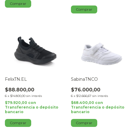
Comprar
Comprar
FelixTN.EL
SabinaTNCO
$88.800,00
$76.000,00
6
x
$14.800,00
sin interés
6
x
$12.666,67
sin interés
$79.920,00
con
$68.400,00
con
Transferencia o depósito
Transferencia o depósito
bancario
bancario
Comprar
Comprar