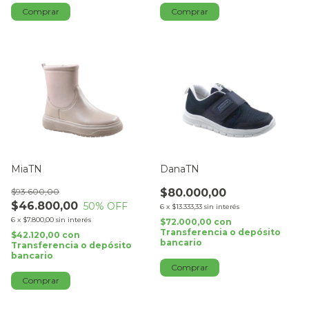
Comprar
Comprar
MiaTN
DanaTN
$93.600,00
$80.000,00
$46.800,00
50
% OFF
6
x
$13.333,33
sin interés
6
x
$7.800,00
sin interés
$72.000,00
con
Transferencia o depósito
$42.120,00
con
bancario
Transferencia o depósito
bancario
Comprar
Comprar