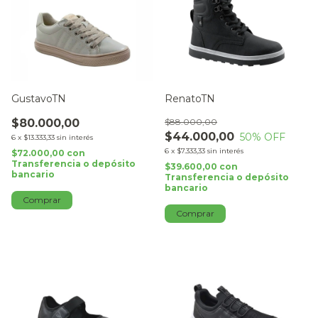
GustavoTN
RenatoTN
$80.000,00
$88.000,00
$44.000,00
50
% OFF
6
x
$13.333,33
sin interés
6
x
$7.333,33
sin interés
$72.000,00
con
Transferencia o depósito
$39.600,00
con
bancario
Transferencia o depósito
bancario
Comprar
Comprar