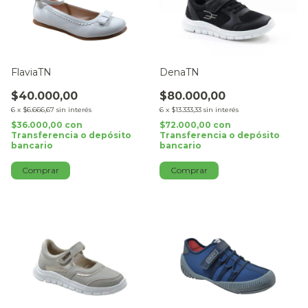
FlaviaTN
DenaTN
$40.000,00
$80.000,00
6
x
$6.666,67
sin interés
6
x
$13.333,33
sin interés
$36.000,00
con
$72.000,00
con
Transferencia o depósito
Transferencia o depósito
bancario
bancario
Comprar
Comprar